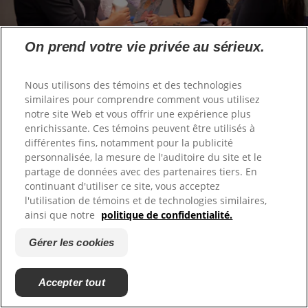
On prend votre vie privée au sérieux.
À PROPOS DE COLGATE-PALMOLIVE
Bâtir un avenir plus sain
Nous utilisons des témoins et des technologies
similaires pour comprendre comment vous utilisez
Nous œuvrons pour un avenir meilleur pour tous,
notre site Web et vous offrir une expérience plus
pour leurs animaux de compagnie et pour notre
enrichissante. Ces témoins peuvent être utilisés à
différentes fins, notamment pour la publicité
planète.
personnalisée, la mesure de l'auditoire du site et le
Qui sommes-nous ?
partage de données avec des partenaires tiers. En
s’ouvre dans un nouvel onglet
continuant d'utiliser ce site, vous acceptez
l'utilisation de témoins et de technologies similaires,
ainsi que notre
politique de confidentialité.
Gérer les cookies
Accepter tout